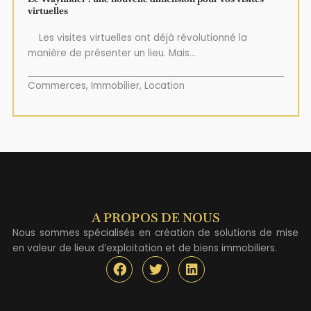
virtuelles
Les visites virtuelles ont déjà révolutionné la
manière de présenter un lieu. Mais...
Commerces
,
Immobilier
,
Location
A PROPOS DE NOUS
Nous sommes spécialisés en création de solutions de mise
en valeur de lieux d’exploitation et de biens immobiliers.
F
T
L
a
w
i
c
i
n
e
t
k