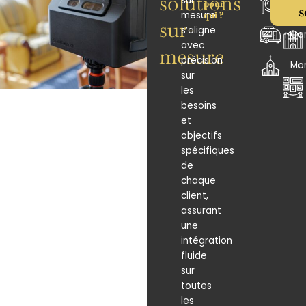
solutions
sur
pour
Res
s
mesure
qui ?
sur-
s’aligne
Ca
avec
mesure
précision
Mo
sur
les
besoins
et
objectifs
spécifiques
de
chaque
client,
assurant
une
intégration
fluide
sur
toutes
les