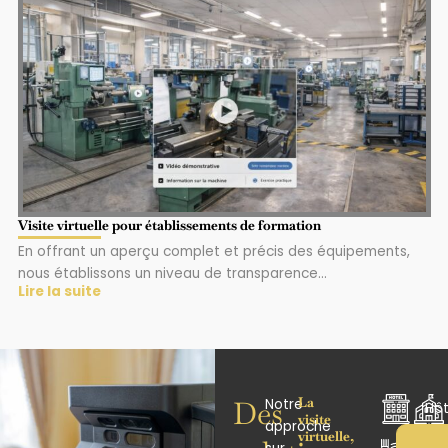
Visite virtuelle pour établissements de formation
En offrant un aperçu complet et précis des équipements,
nous établissons un niveau de transparence...
Lire la suite
La
Des
Notre
Hôt
visite
approche
virtuelle,