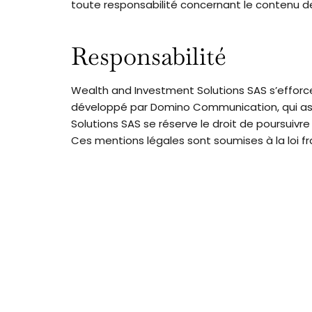
toute responsabilité concernant le contenu de
Responsabilité
Wealth and Investment Solutions SAS s’efforce de
développé par Domino Communication, qui assu
Solutions SAS se réserve le droit de poursuivre 
Ces mentions légales sont soumises à la loi fr
A PROPOS DE NOUS
Nous sommes spécialisés en création
de solutions de mise en valeur de
lieux d’exploitation et de biens
immobiliers.
F
T
L