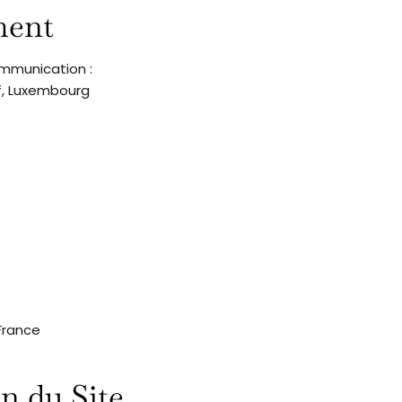
ment
ommunication :
rf, Luxembourg
 France
on du Site