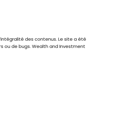
’intégralité des contenus. Le site a été
urs ou de bugs. Wealth and Investment
RESTONS EN CONTACT
+33 (0)4 23 500 116
info@wis-digital.com
81 rue de France - 3e étage, 06000
Nice