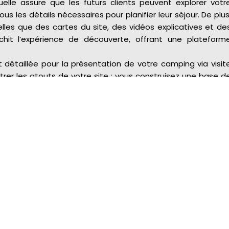
tuelle assure que les futurs clients peuvent explorer votr
s les détails nécessaires pour planifier leur séjour. De plus
telles que des cartes du site, des vidéos explicatives et de
chit l’expérience de découverte, offrant une plateform
détaillée pour la présentation de votre camping via visit
rer les atouts de votre site ; vous construisez une base d
visiteurs. Cela facilite leur processus de décision, optimis
tilisateur positive dès le premier contact.