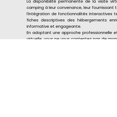
La disponibilité permanente de la visite vir
camping à leur convenance, leur fournissant tou
l’intégration de fonctionnalités interactives 
fiches descriptives des hébergements enri
informative et engageante.
En adoptant une approche professionnelle et 
virtuelle, vous ne vous contentez pas de mont
confiance et de transparence avec vos futurs 
la satisfaction et contribue à une expérience u
A PROPOS DE NOUS
Nous sommes spécialisés en création
de solutions de mise en valeur de
lieux d’exploitation et de biens
immobiliers.
F
T
L