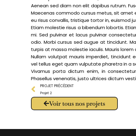
Aenean sed diam non elit dapibus rutrum. Fusc
Maecenas commodo cursus metus, sit amet euismo
eu risus convallis, tristique tortor in, euismod
Etiam molestie risus a bibendum lobortis. Etiam 
mi. Sed pulvinar et lacus pulvinar consectet
odio. Morbi cursus sed augue at tincidunt. Mau
turpis at massa molestie iaculis. Mauris lore
Nullam volutpat mauris imperdiet, tincidunt 
vel tellus eget quam vulputate pharetra in a s
Vivamus porta dictum enim, in consectetur 
Phasellus venenatis, justo ultrices dictum vestib
Précédent
PROJET PRÉCÉDENT
Projet 2
Voir tous nos projets