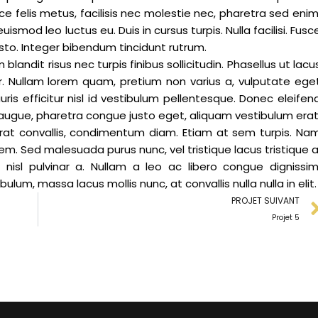
e felis metus, facilisis nec molestie nec, pharetra sed enim
d leo luctus eu. Duis in cursus turpis. Nulla facilisi. Fusc
 justo. Integer bibendum tincidunt rutrum.
blandit risus nec turpis finibus sollicitudin. Phasellus ut lacu
ur. Nullam lorem quam, pretium non varius a, vulputate ege
ris efficitur nisl id vestibulum pellentesque. Donec eleifen
m augue, pharetra congue justo eget, aliquam vestibulum erat
erat convallis, condimentum diam. Etiam at sem turpis. Na
em. Sed malesuada purus nunc, vel tristique lacus tristique a
nisl pulvinar a. Nullam a leo ac libero congue dignissim
ulum, massa lacus mollis nunc, at convallis nulla nulla in elit.
PROJET SUIVANT
Projet 5