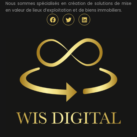
Nous sommes spécialisés en création de solutions de mise
en valeur de lieux d’exploitation et de biens immobiliers.
F
T
L
a
w
i
c
i
n
e
t
k
b
t
e
o
e
d
o
r
i
k
n